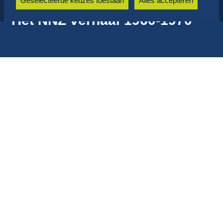
Geselecteerde keuzes toestaan
Alles accepteren
Het NNZ verhaal 1960-1970