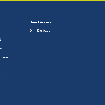
Direct Access
Big bags
t
ns
itions
sem