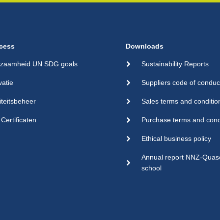
cess
Downloads
zaamheid UN SDG goals
Sustainability Reports
vatie
Suppliers code of conduc
iteitsbeheer
Sales terms and conditio
Certificaten
Purchase terms and cond
Ethical business policy
Annual report NNZ-Qua
school