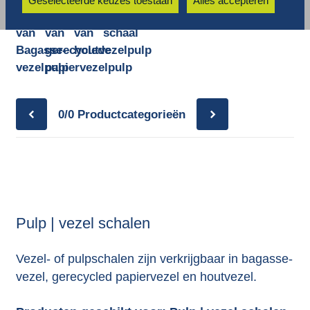
Geselecteerde keuzes toestaan
Alles accepteren
Schaal
Schaal
Schaal
Houten
van
van
van
schaal
Bagasse-
gerecyclede
houtvezelpulp
vezelpulp
papiervezelpulp
0/0
Productcategorieën
Pulp | vezel schalen
Vezel- of pulpschalen zijn verkrijgbaar in bagasse-
vezel, gerecycled papiervezel en houtvezel.