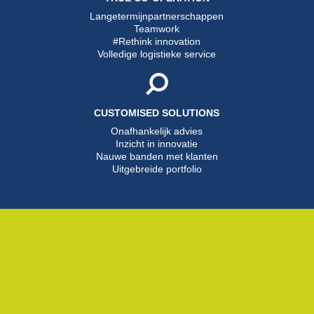
Langetermijnpartnerschappen
Teamwork
#Rethink innovation
Volledige logistieke service
CUSTOMISED SOLUTIONS
Onafhankelijk advies
Inzicht in innovatie
Nauwe banden met klanten
Uitgebreide portfolio