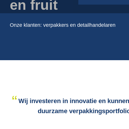
en fruit
Plastic folie op rol
Plastic foliezakken
Plastic schalen
Onze klanten: verpakkers en detailhandelaren
Pulp | vezel schalen
Verpakkingstoebehoren
Wij investeren in innovatie en kunnen
duurzame verpakkingsportfolio