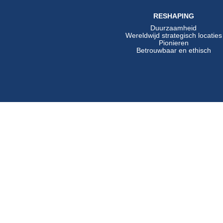
RESHAPING
Duurzaamheid
Wereldwijd strategisch locaties
Pionieren
Betrouwbaar en ethisch