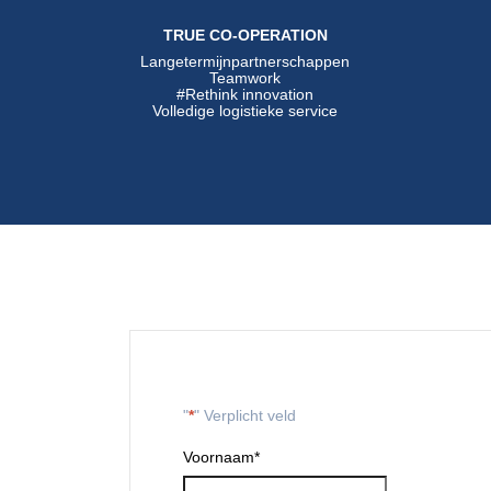
TRUE CO-OPERATION
Langetermijnpartnerschappen
Teamwork
#Rethink innovation
Volledige logistieke service
"
*
" Verplicht veld
Voornaam
*