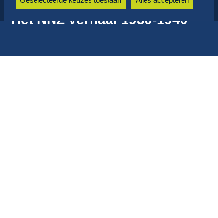
Geselecteerde keuzes toestaan
Alles accepteren
Het NNZ verhaal 1930-1940