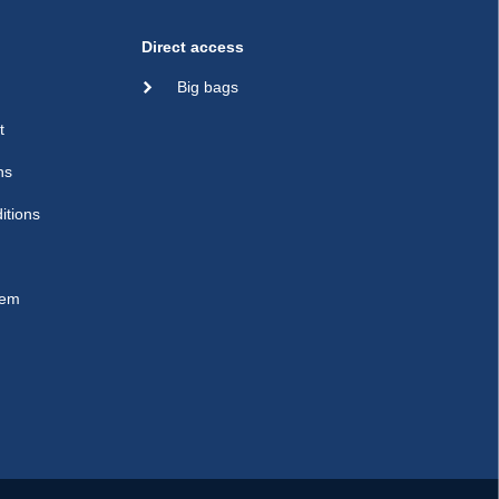
Direct access
Big bags
t
ns
itions
sem