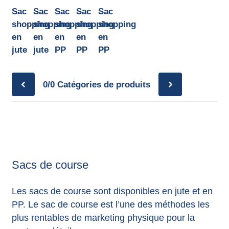
annonces.
Sac
Sac
Sac
Sac
Sac
shopping
shopping
shopping
shopping
shopping
en
en
en
en
en
jute
jute
PP
PP
PP
0/0
Catégories de produits
Sacs de course
Les sacs de course sont disponibles en jute et en
PP. Le sac de course est l’une des méthodes les
plus rentables de marketing physique pour la