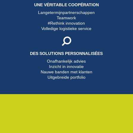
UNE VÉRITABLE COOPÉRATION
Langetermijnpartnerschappen
Teamwork
#Rethink innovation
Volledige logistieke service
DES SOLUTIONS PERSONNALISÉES
Onafhankelijk advies
Inzicht in innovatie
Nauwe banden met klanten
Uitgebreide portfolio