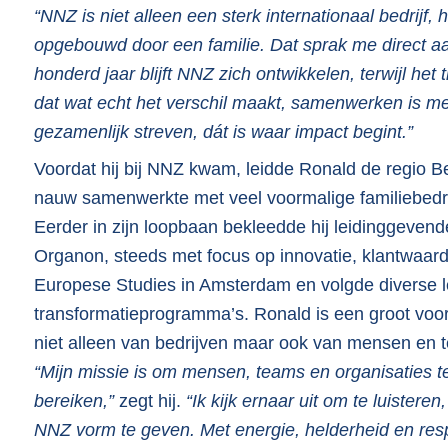
“NNZ is niet alleen een sterk internationaal bedrijf
opgebouwd door een familie. Dat sprak me direct aa
honderd jaar blijft NNZ zich ontwikkelen, terwijl het t
dat wat echt het verschil maakt, samenwerken is m
gezamenlijk streven, dát is waar impact begint.”
Voordat hij bij NNZ kwam, leidde Ronald de regio Be
nauw samenwerkte met veel voormalige familiebedri
Eerder in zijn loopbaan bekleedde hij leidinggevende
Organon, steeds met focus op innovatie, klantwaar
Europese Studies in Amsterdam en volgde diverse le
transformatieprogramma’s. Ronald is een groot voo
niet alleen van bedrijven maar ook van mensen en 
“Mijn missie is om mensen, teams en organisaties te
bereiken,”
zegt hij.
“Ik kijk ernaar uit om te luister
NNZ vorm te geven. Met energie, helderheid en resp