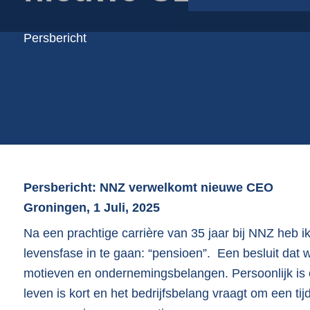
Plastic folie op rol
Plastic foliezakken
Persbericht
Plastic schalen
Pulp | vezel schalen
Verpakkingstoebehoren
Persbericht: NNZ verwelkomt nieuwe CEO
Groningen, 1 Juli, 2025
Na een prachtige carrière van 35 jaar bij NNZ heb i
levensfase in te gaan: “pensioen”. Een besluit dat 
motieven en ondernemingsbelangen. Persoonlijk is 
leven is kort en het bedrijfsbelang vraagt om een t