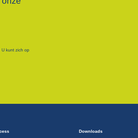
r onze
 U kunt zich op
cess
Downloads