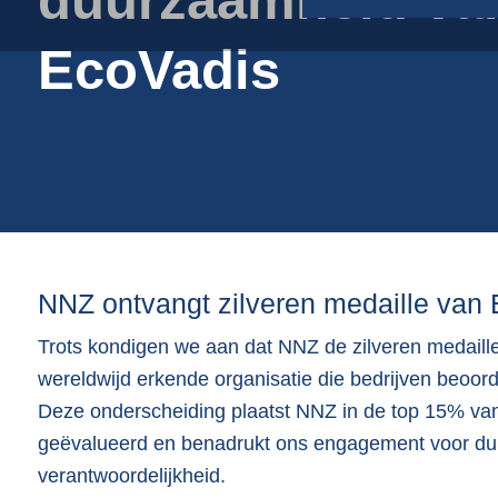
Plastic folie op rol
EcoVadis
Plastic foliezakken
Plastic schalen
Pulp | vezel schalen
Verpakkingstoebehoren
NNZ ontvangt zilveren medaille van
Trots kondigen we aan dat NNZ de zilveren medaill
wereldwijd erkende organisatie die bedrijven beoor
Deze onderscheiding plaatst NNZ in de top 15% van 
geëvalueerd en benadrukt ons engagement voor du
verantwoordelijkheid.