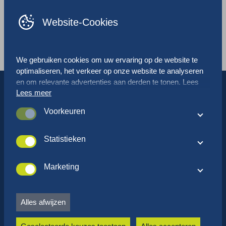
NL
FR
Website-Cookies
Evenementen
NNZ at Empack
We gebruiken cookies om uw ervaring op de website te
optimaliseren, het verkeer op onze website te analyseren
en om relevante advertenties aan derden te tonen. Lees
Lees meer
meer over hoe we cookies gebruiken en hoe u uw
voorkeuren kunt aanpassen door op ‘Instellingen’ te
Voorkeuren
klikken. Als u akkoord gaat met ons cookiebeleid, klik dan
Deze cookies worden gebruikt om de prestaties en
op ‘Alles accepteren’.
functionaliteit van de website te optimaliseren. Deze
Statistieken
cookies zijn niet essentieel voor het gebruik van de
Deze cookies verzamelen gegevens zodat we kunnen
website. Het is echter wel mogelijk dat bepaalde
begrijpen hoe onze website wordt gebruikt en hoe
Marketing
onderdelen van de website minder goed werken zonder
gebruikers onze website ervaren. Deze cookies helpen
deze cookies.
Met deze cookies kunnen advertentienetwerken uw online
ons ook om de website te optimaliseren om de beste
gedrag volgen, zodat ze u relevante advertenties kunnen
gebruikerservaring te bieden.
Alles afwijzen
laten zien op basis van uw interesses en online gedrag.
Deze cookies voorkomen ook dat steeds dezelfde
advertenties worden getoond.