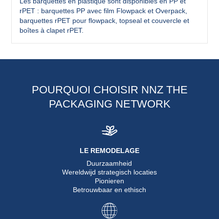
Les barquettes en plastique sont disponibles en PP et
rPET : barquettes PP avec film Flowpack et Overpack,
barquettes rPET pour flowpack, topseal et couvercle et
boîtes à clapet rPET.
POURQUOI CHOISIR NNZ THE
PACKAGING NETWORK
LE REMODELAGE
Duurzaamheid
Wereldwijd strategisch locaties
Pionieren
Betrouwbaar en ethisch