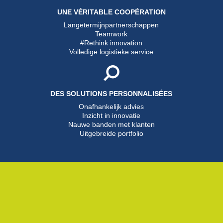
UNE VÉRITABLE COOPÉRATION
Langetermijnpartnerschappen
Teamwork
#Rethink innovation
Volledige logistieke service
DES SOLUTIONS PERSONNALISÉES
Onafhankelijk advies
Inzicht in innovatie
Nauwe banden met klanten
Uitgebreide portfolio